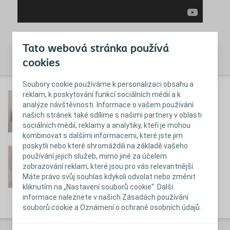
Tato webová stránka používá
Zavřít
cookies
Soubory cookie používáme k personalizaci obsahu a
reklam, k poskytování funkcí sociálních médií a k
®
SpeediCath
- návod pro
analýze návštěvnosti. Informace o vašem používání
muže
našich stránek také sdílíme s našimi partnery v oblasti
sociálních médií, reklamy a analytiky, kteří je mohou
Přehrát video
kombinovat s dalšími informacemi, které jste jim
poskytli nebo které shromáždili na základě vašeho
®
SpeediCath
- návod pro
používání jejich služeb, mimo jiné za účelem
zobrazování reklam, které jsou pro vás relevantnější.
ženy
Máte právo svůj souhlas kdykoli odvolat nebo změnit
Přehrát video
kliknutím na „Nastavení souborů cookie“. Další
informace naleznete v našich Zásadách používání
souborů cookie a Oznámení o ochraně osobních údajů.