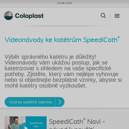
Zvolit zemi
®
Videonávody ke katétrům SpeediCath
Výběr správného katétru je důležitý!
Videonávody vám ukážou postup, jak se
katetrizovat s ohledem na vaše specifické
potřeby. Zjistěte, který vám nejlépe vyhovuje
nebo si objednejte bezplatné vzorky, abyste si
mohli katétry osobně vyzkoušet.
Vzorky katétrů zdarma
®
SpeediCath
Navi -