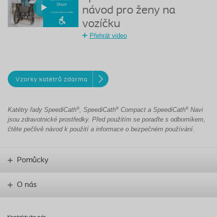
návod pro ženy na
vozíčku
Přehrát video
Vzorky katétrů zdarma
®
®
®
Katétry řady SpeediCath
, SpeediCath
Compact a SpeediCath
Navi
jsou zdravotnické prostředky. Před použitím se poraďte s odborníkem,
čtěte pečlivě návod k použití a informace o bezpečném používání.
Pomůcky
O nás