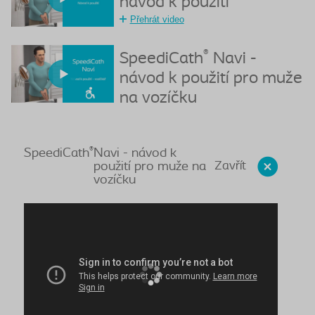
návod k použití
Přehrát video
®
SpeediCath
Navi -
návod k použití pro muže
na vozíčku
®
SpeediCath
Navi - návod k
Zavřít
použití pro muže na
vozíčku