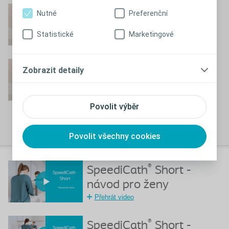
®
SpeediCath
Compact -
Nutné
Preferenční
návod pro ženy
Statistické
Marketingové
Přehrát video
®
SpeediCath
Compact -
Zobrazit detaily
návod pro ženy na
vozíčku
Povolit výběr
Přehrát video
Povolit všechny cookies
®
SpeediCath
Short -
návod pro ženy
Přehrát video
®
SpeediCath
Short -