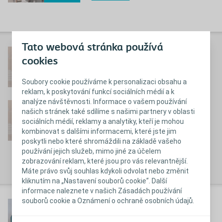
Tato webová stránka používá
®
SpeediCath
Compact -
cookies
návod pro ženy
Soubory cookie používáme k personalizaci obsahu a
Přehrát video
reklam, k poskytování funkcí sociálních médií a k
analýze návštěvnosti. Informace o vašem používání
®
SpeediCath
Compact -
našich stránek také sdílíme s našimi partnery v oblasti
sociálních médií, reklamy a analytiky, kteří je mohou
návod pro ženy na
kombinovat s dalšími informacemi, které jste jim
vozíčku
poskytli nebo které shromáždili na základě vašeho
Přehrát video
používání jejich služeb, mimo jiné za účelem
zobrazování reklam, které jsou pro vás relevantnější.
Máte právo svůj souhlas kdykoli odvolat nebo změnit
kliknutím na „Nastavení souborů cookie“. Další
informace naleznete v našich Zásadách používání
souborů cookie a Oznámení o ochraně osobních údajů.
®
SpeediCath
Short -