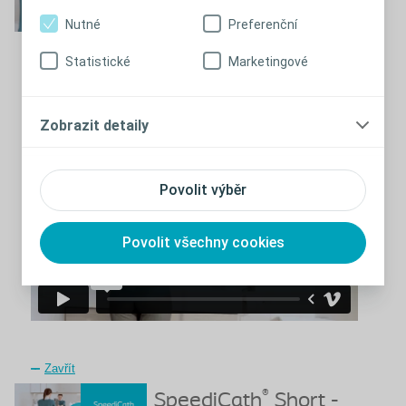
návod pro ženy
Nutné
Preferenční
Statistické
Marketingové
®
SpeediCath
Short - návod pro
Zavřít
ženy
Zobrazit detaily
Povolit výběr
Povolit všechny cookies
Zavřít
®
SpeediCath
Short -