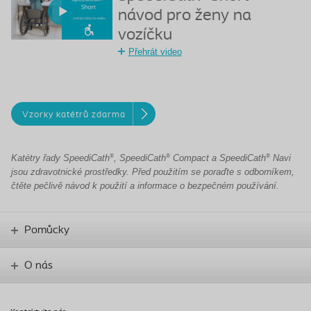
návod pro ženy na
vozíčku
Přehrát video
Vzorky katétrů zdarma
®
®
®
Katétry řady SpeediCath
, SpeediCath
Compact a SpeediCath
Navi
jsou zdravotnické prostředky. Před použitím se poraďte s odborníkem,
čtěte pečlivě návod k použití a informace o bezpečném používání.
Pomůcky
O nás