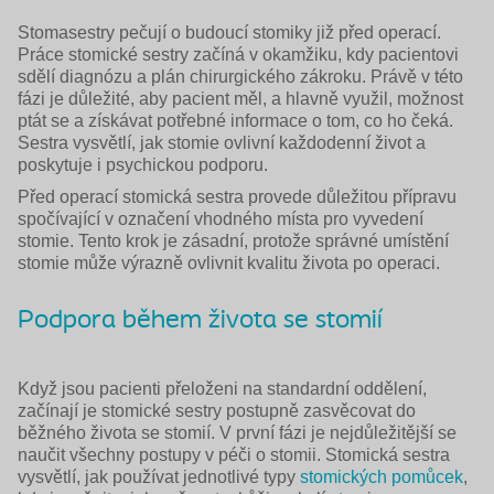
Stomasestry pečují o budoucí stomiky již před operací.
Práce stomické sestry začíná v okamžiku, kdy pacientovi
sdělí diagnózu a plán chirurgického zákroku. Právě v této
fázi je důležité, aby pacient měl, a hlavně využil, možnost
ptát se a získávat potřebné informace o tom, co ho čeká.
Sestra vysvětlí, jak stomie ovlivní každodenní život a
poskytuje i psychickou podporu.
Před operací stomická sestra provede důležitou přípravu
spočívající v označení vhodného místa pro vyvedení
stomie. Tento krok je zásadní, protože správné umístění
stomie může výrazně ovlivnit kvalitu života po operaci.
Podpora během života se stomií
Když jsou pacienti přeloženi na standardní oddělení,
začínají je stomické sestry postupně zasvěcovat do
běžného života se stomií. V první fázi je nejdůležitější se
naučit všechny postupy v péči o stomii. Stomická sestra
vysvětlí, jak používat jednotlivé typy
stomických pomůcek
,