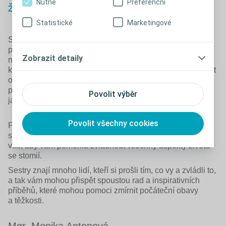
Nutné
Preferenční
životem
Statistické
Marketingové
Stomická sestra je pro pacienty nejen odborným
protějškem, ale také důležitým partnerem na cestě k přijetí
Zobrazit detaily
nové životní reality. Její role je nezbytná pro zajištění
kvalitní péče a podpory, která pomáhá pacientům překonat
obtížné období po operaci. S pomocí stomické sestry se
pacienti nejen naučí, jak se starat o svou stomii, ale také
Povolit výběr
jak se co nejúspěšněji vrátit do běžného života.
Povolit všechny cookies
Pokud se potýkáte s diagnózou, která vyžaduje operaci
stomie, neváhejte se obrátit na stomickou sestru. Je tu pro
vás, aby vám pomohla zvládnout všechny aspekty života
se stomií.
Sestry znají mnoho lidí, kteří si prošli tím, co vy a zvládli to,
a tak vám mohou přispět spoustou rad a inspirativních
příběhů, které mohou pomoci zmírnit počáteční obavy
a těžkosti.