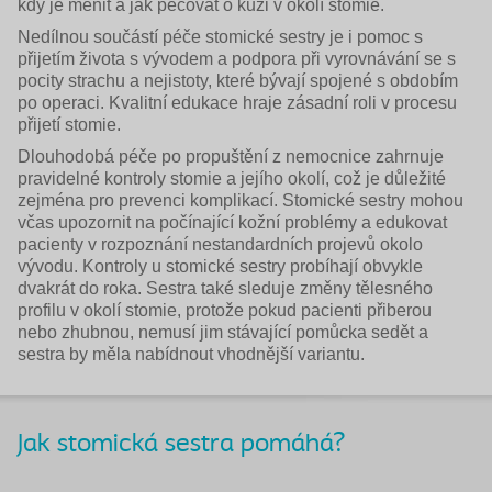
kdy je měnit a jak pečovat o kůži v okolí stomie.
Nedílnou součástí péče stomické sestry je i pomoc s
přijetím života s vývodem a podpora při vyrovnávání se s
pocity strachu a nejistoty, které bývají spojené s obdobím
po operaci. Kvalitní edukace hraje zásadní roli v procesu
přijetí stomie.
Dlouhodobá péče po propuštění z nemocnice zahrnuje
pravidelné kontroly stomie a jejího okolí, což je důležité
zejména pro prevenci komplikací. Stomické sestry mohou
včas upozornit na počínající kožní problémy a edukovat
pacienty v rozpoznání nestandardních projevů okolo
vývodu. Kontroly u stomické sestry probíhají obvykle
dvakrát do roka. Sestra také sleduje změny tělesného
profilu v okolí stomie, protože pokud pacienti přiberou
nebo zhubnou, nemusí jim stávající pomůcka sedět a
sestra by měla nabídnout vhodnější variantu.
Jak stomická sestra pomáhá?