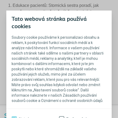
Edukace pacientů:
Stomická sestra poradí, jak
poečovat o stomii, včetně výběru vhodných
pomůcek a jejich používání.
Tato webová stránka používá
cookies
Psychická podpora:
Pomáhá pacientům vyrovnat se
s novou životní situací a nabízí emocionální oporu.
Soubory cookie používáme k personalizaci obsahu a
reklam, k poskytování funkcí sociálních médií a k
analýze návštěvnosti. Informace o vašem používání
Pravidelný kontakt:
Udržuje kontakt s pacienty i po
našich stránek také sdílíme s našimi partnery v oblasti
propuštění z nemocnice, což je klíčové pro prevenci
sociálních médií, reklamy a analytiky, kteří je mohou
komplikací.
kombinovat s dalšími informacemi, které jste jim
poskytli nebo které shromáždili na základě vašeho
používání jejich služeb, mimo jiné za účelem
Konzultace a poradenství:
Odpovídá na otázky
zobrazování reklam, které jsou pro vás relevantnější.
týkající se stravování, hygieny a životního stylu,
Máte právo svůj souhlas kdykoli odvolat nebo změnit
čímž pomáhá stomikům vrátit se k běžnému životu.
kliknutím na „Nastavení souborů cookie“. Další
informace naleznete v našich Zásadách používání
souborů cookie a Oznámení o ochraně osobních údajů.
Stomická sestra jako průvodce novým