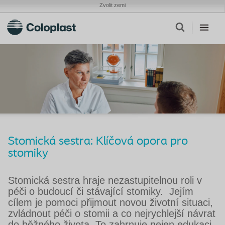
Zvolit zemi
Stomická sestra: Klíčová opora pro
stomiky
Stomická sestra hraje nezastupitelnou roli v
péči o budoucí či stávající stomiky. Jejím
cílem je pomoci přijmout novou životní situaci,
zvládnout péči o stomii a co nejrychlejší návrat
do běžného života. To zahrnuje nejen edukaci,