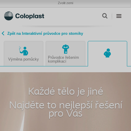
Zvolit zemi
Zpět na Interaktivní průvodce pro stomiky
Průvodce řešením
Výměna pomůcky
komplikací
Každé tělo je jiné
Najděte to nejlepší řešení
pro Vás