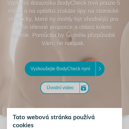
Vyplnění dotazníku BodyCheck trvá pouze 5
minut a na oplátku získáte tipy na stomické
pomůcky, které by mohly být vhodnější pro
Vaše tělesné proporce a oblast kolem
stomie. Pomůcka by se měla přizpůsobit
Vám, ne naopak.
Vyzkoušejte BodyCheck nyní
Úvodní video
`
Tato webová stránka používá
cookies