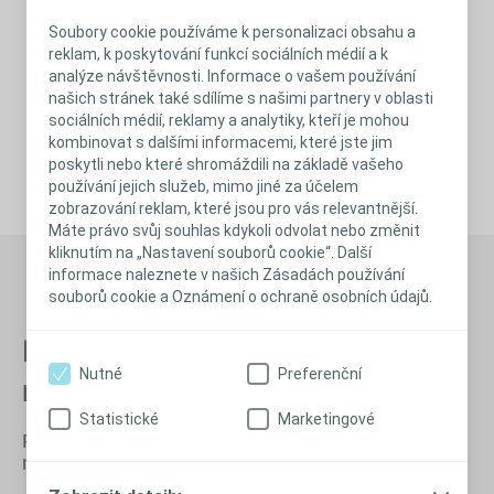
Soubory cookie používáme k personalizaci obsahu a
reklam, k poskytování funkcí sociálních médií a k
analýze návštěvnosti. Informace o vašem používání
našich stránek také sdílíme s našimi partnery v oblasti
sociálních médií, reklamy a analytiky, kteří je mohou
kombinovat s dalšími informacemi, které jste jim
poskytli nebo které shromáždili na základě vašeho
používání jejich služeb, mimo jiné za účelem
zobrazování reklam, které jsou pro vás relevantnější.
Máte právo svůj souhlas kdykoli odvolat nebo změnit
kliknutím na „Nastavení souborů cookie“. Další
informace naleznete v našich Zásadách používání
souborů cookie a Oznámení o ochraně osobních údajů.
Potřebujete pomoc? Zavolejte
Nutné
Preferenční
na naši bezplatnou linku!
Statistické
Marketingové
Pokud máte jakékoli dotazy, neváhejte se obrátit
na naše zdravotní sestry.