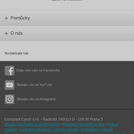
Pomůcky
O nás
Kontaktujte nás
Dejte nám Like na Facebooku
Sledujte nás na YouTube
Sledujte nás na Instagramu
Coloplast Czech s.r.o. - Radlická 740/113 D - 158 00 Praha 5
Zásady používání souborů cookie
-
Nastavení souborů cookie
-
Právní
aspekty
-
Coloplast products - návod k použití
-
Prohlášení o shodě