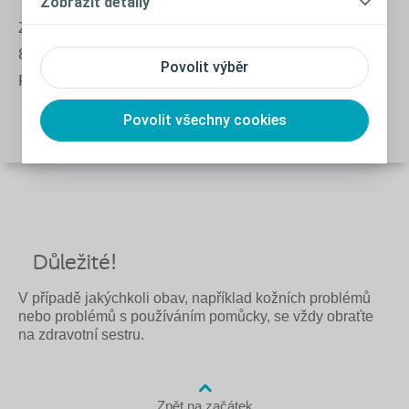
Zobrazit detaily
Zavolejte na naši bezplatnou linku:
800 100 416
Povolit výběr
Pondělí - pátek - 8.00 - 16.00 hod.
Povolit všechny cookies
Důležité!
V případě jakýchkoli obav, například kožních problémů
nebo problémů s používáním pomůcky, se vždy obraťte
na zdravotní sestru.
Zpět na začátek