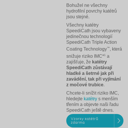
Bohužel ne všechny
hydrofilní povrchy katétrů
jsou stejné.
Všechny katétry
SpeediCath jsou vybaveny
jedinečnou technologií
SpeediCath Triple Action
™
Coating Technology
, která
1
snižuje riziko IMC*
a
zajišťuje, že
katétry
SpeediCath zůstávají
hladké a šetrné jak při
zavádění, tak při vyjímání
z močové trubice
.
Chcete-li snížit riziko IMC,
hledejte
katétry
s menším
třením a objevte naši řadu
SpeediCath ještě dnes.
Vzorky katétrů
zdarma