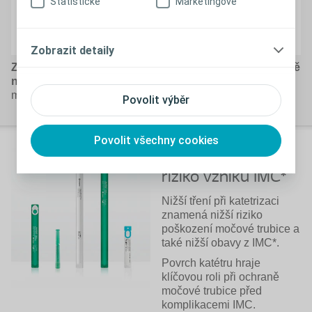
Statistické
Marketingové
Zobrazit detaily
Změna pozice katétru, dokud se močový měchýř úplně
nevyprázdní, je důležitá
, abyste snížili riziko infekcí
močových cest.
Povolit výběr
Povolit všechny cookies
Nižší tření, nižší
riziko vzniku IMC*
Nižší tření při katetrizaci
znamená nižší riziko
poškození močové trubice a
také nižší obavy z IMC*.
Povrch katétru hraje
klíčovou roli při ochraně
močové trubice před
komplikacemi IMC.