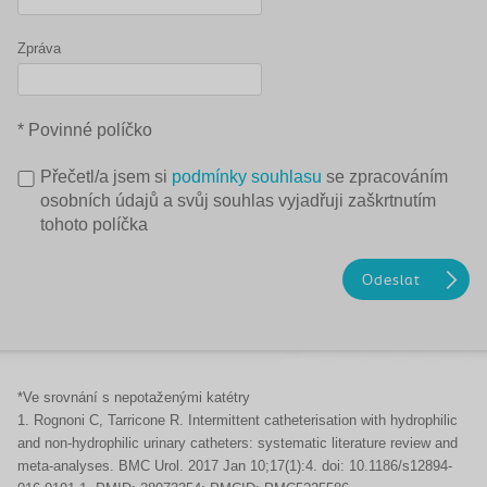
Zpráva
* Povinné políčko
Přečetl/a jsem si
podmínky souhlasu
se zpracováním
osobních údajů a svůj souhlas vyjadřuji zaškrtnutím
tohoto políčka
*Ve srovnání s nepotaženými katétry
1. Rognoni C, Tarricone R. Intermittent catheterisation with hydrophilic
and non-hydrophilic urinary catheters: systematic literature review and
meta-analyses. BMC Urol. 2017 Jan 10;17(1):4. doi: 10.1186/s12894-