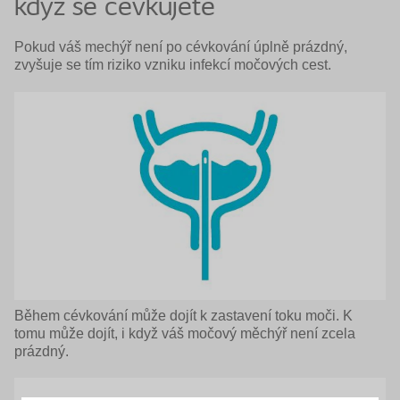
když se cévkujete
Pokud váš mechýř není po cévkování úplně prázdný,
zvyšuje se tím riziko vzniku infekcí močových cest.
Během cévkování může dojít k zastavení toku moči. K
tomu může dojít, i když váš močový měchýř není zcela
prázdný.