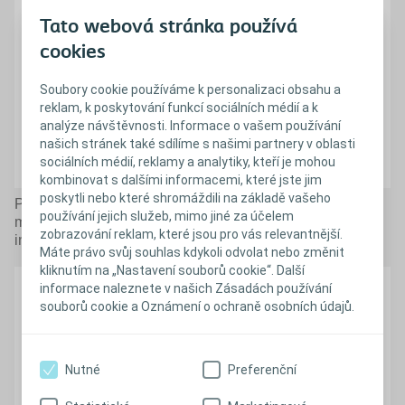
Tato webová stránka používá
cookies
Soubory cookie používáme k personalizaci obsahu a
reklam, k poskytování funkcí sociálních médií a k
analýze návštěvnosti. Informace o vašem používání
našich stránek také sdílíme s našimi partnery v oblasti
sociálních médií, reklamy a analytiky, kteří je mohou
kombinovat s dalšími informacemi, které jste jim
poskytli nebo které shromáždili na základě vašeho
Pokud po katetrizaci zůstane moč v močovém měchýři,
používání jejich služeb, mimo jiné za účelem
mohou se v ní bakterie rychle množit a nakonec způsobit
zobrazování reklam, které jsou pro vás relevantnější.
infekci močových cest.
Máte právo svůj souhlas kdykoli odvolat nebo změnit
kliknutím na „Nastavení souborů cookie“. Další
informace naleznete v našich Zásadách používání
souborů cookie a Oznámení o ochraně osobních údajů.
Nutné
Preferenční