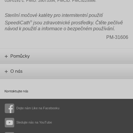
016-0191-1. PMID: 28073354; PMCID: PMC5225586.
Sterilní močové katétry pro intermitentní použití
®
SpeediCath
jsou zdravotnické prostředky. Čtěte pečlivě
návod k použití a informace o bezpečném používání.
PM-31606
Pomůcky
O nás
Kontaktujte nás
Dejte nám Like na Facebooku
Sledujte nás na YouTube