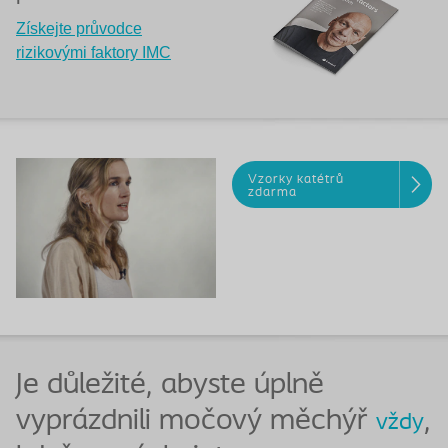
Získejte průvodce
rizikovými faktory IMC
Vzorky katétrů
zdarma
Je důležité, abyste úplně
vyprázdnili močový měchýř
,
vždy