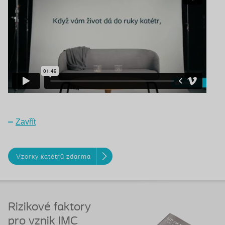
Zavřít
Vzorky katétrů zdarma
Rizikové faktory
pro vznik IMC