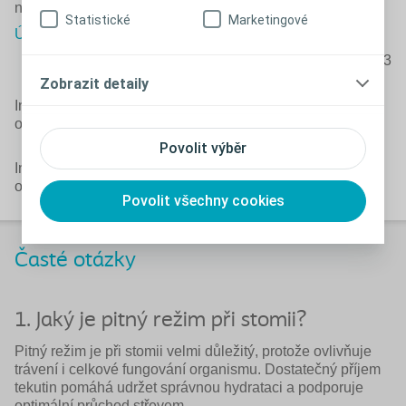
nutriční terapeutka
Statistické
Marketingové
Ústřední vojenská nemocnice Praha
PM-26563
Zobrazit detaily
Informací o
dietě s ileostomií
najdete v článku
o
stravování ileostomiků >
Povolit výběr
Informace o
dietě s kolostomií
najde v článku
o
stravování kolostomiků >
Povolit všechny cookies
Časté otázky
1. Jaký je pitný režim při stomii?
Pitný režim je při stomii velmi důležitý, protože ovlivňuje
trávení i celkové fungování organismu. Dostatečný příjem
tekutin pomáhá udržet správnou hydrataci a podporuje
optimální průchod střevem.