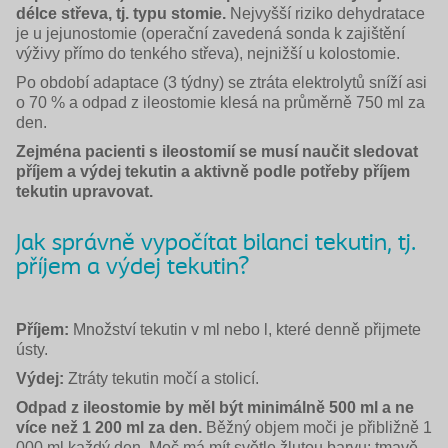
délce střeva, tj. typu stomie.
Nejvyšší riziko dehydrata­ce
je u jejunostomie (operační zavedená sonda k zajištění
výživy přímo do tenkého střeva), nejnižší u kolostomie.
Po období adaptace (3 týdny) se ztráta elektroly­tů sníží asi
o 70 % a odpad z ileostomie klesá na průměrně 750 ml za
den.
Zejména pacienti s ileostomií se musí naučit sledovat
příjem a výdej tekutin a aktivně podle potřeby příjem
tekutin upravovat.
Jak správně vypočítat bilanci tekutin, tj.
příjem a výdej tekutin?
Příjem:
Množství tekutin v ml nebo l, které denně přijmete
ústy.
Výdej:
Ztráty tekutin močí a stolicí.
Odpad z ileostomie by měl být minimálně 500 ml a ne
více než 1 200 ml za den.
Běžný objem moči je přibližně 1
000 ml každý den. Moč má mít světle žlutou barvu; tmavě