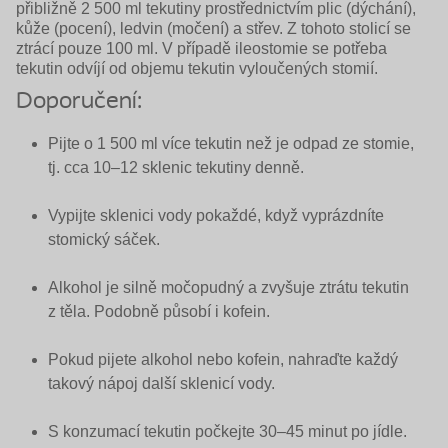
přibližně 2 500 ml tekutiny prostřednic­tvím plic (dýchání),
kůže (pocení), ledvin (moče­ní) a střev. Z tohoto stolicí se
ztrácí pouze 100 ml. V případě ileostomie se potřeba
tekutin odvíjí od objemu tekutin vyloučených stomií.
Doporučení:
Pijte o 1 500 ml více tekutin než je odpad ze stomie,
tj. cca 10–12 sklenic tekutiny denně.
Vypijte sklenici vody pokaždé, když vyprázdníte
stomický sáček.
Alkohol je silně močopudný a zvyšuje ztrátu tekutin
z těla. Podobně působí i kofein.
Pokud pijete alkohol nebo kofein, nahraďte každý
takový nápoj další sklenicí vody.
S konzumací tekutin počkejte 30–45 minut po jídle.