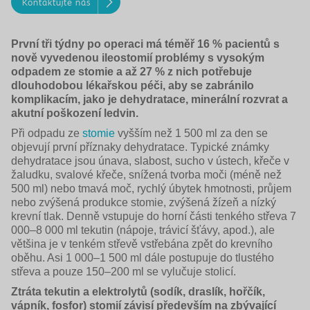
Kontaktujte nás
První tři týdny po operaci má téměř 16 % pacientů s
nově vyvedenou ileostomií problémy s vysokým
odpadem ze stomie a až 27 % z nich potřebuje
dlouhodobou lékařskou péči, aby se zabránilo
komplikacím, jako je dehydratace, minerální rozvrat a
akutní poškození ledvin.
Při odpadu ze
stomie
vyšším než 1 500 ml za den se
objevují první příznaky dehydratace. Typické známky
dehydratace jsou únava, slabost, sucho v ústech, křeče v
žaludku, svalové křeče, snížená tvorba moči (méně než
500 ml) nebo tmavá moč, rychlý úbytek hmotnosti, průjem
nebo zvýšená produkce stomie, zvýšená žízeň a nízký
krevní tlak. Denně vstupuje do horní části tenkého střeva 7
000–8 000 ml tekutin (nápoje, trávicí šťávy, apod.), ale
většina je v tenkém střevě vstřebána zpět do krevního
oběhu. Asi 1 000–1 500 ml dále postupuje do tlustého
střeva a pouze 150–200 ml se vylučuje stolicí.
Ztráta tekutin a elektrolytů (sodík, draslík, hořčík,
vápník, fosfor) stomií závisí především na zbývající