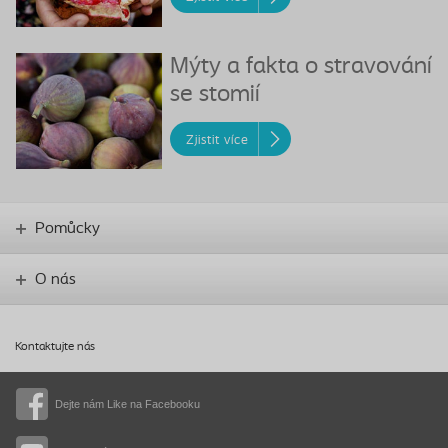
Mýty a fakta o stravování
se stomií
Zjistit více
Pomůcky
O nás
Kontaktujte nás
Dejte nám Like na Facebooku