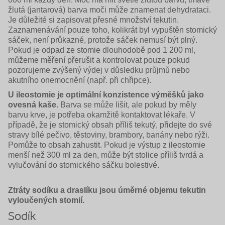
žlutá (jantaro­vá) barva moči může znamenat dehyd­rataci.
Je důležité si zapisovat přesné množství tekutin.
Zaznamenávání pouze toho, kolikrát byl vypuštěn stomický
sáček, není průkazné, protože sáček nemusí být plný.
Pokud je odpad ze stomie dlouhodobě pod 1 200 ml,
můžeme měření přerušit a kontrolovat pouze pokud
pozorujeme zvýšený výdej v důsledku průjmů nebo
akutního onemocnění (např. při chřipce).
U ileostomie je optimální konzistence výměšků jako
ovesná kaše.
Barva se může lišit, ale pokud by měly
barvu krve, je potřeba okamžitě kon­taktovat lékaře. V
případě, že je stomický obsah příliš tekutý, přidejte do své
stravy bílé pečivo, těstoviny, brambory, banány nebo rýži.
Pomůže to obsah zahustit. Pokud je výstup z ileostomie
menší než 300 ml za den, může být stolice příliš tvrdá a
vylučování do stomického sáčku boles­tivé.
Ztráty sodíku a draslíku jsou úměrné objemu tekutin
vyloučených stomií.
Sodík