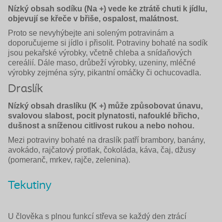
Nízký obsah sodíku (Na +) vede ke ztrátě chuti k jídlu,
objevují se křeče v břiše, ospalost, malátnost.
Proto se nevyhýbejte ani soleným potravinám a
doporučujeme si jídlo i přisolit. Potraviny bohaté na sodík
jsou pekařské výrobky, včetně chleba a snídaňových
cereálií. Dále maso, drůbeží výrobky, uzeniny, mléčné
výrobky zejména sýry, pikantní omáčky či ochucovadla.
Draslík
Nízký obsah draslíku (K +) může způsobovat únavu,
svalovou sla­bost, pocit plynatosti, nafouklé břicho,
dušnost a sníženou citlivost rukou a nebo nohou.
Mezi potraviny bohaté na draslík patří brambory, banány,
avokádo, rajčatový protlak, čokoláda, káva, čaj, džusy
(pomeranč, mrkev, rajče, zelenina).
Tekutiny
U člověka s plnou funkcí střeva se každý den ztrácí