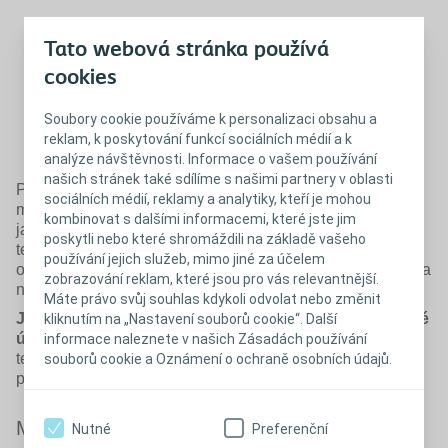
Pijte více tekutin dopoledne a časně po obědě,
Tato webová stránka používá
méně po 15. hodině.
cookies
Pokud vypijete rychle velké množství tekutiny,
Soubory cookie používáme k personalizaci obsahu a
stomie ji i poměrně rychle vyloučí, aniž by se
reklam, k poskytování funkcí sociálních médií a k
vstřebala.
analýze návštěvnosti. Informace o vašem používání
našich stránek také sdílíme s našimi partnery v oblasti
Pro ty, kteří nemají rádi chuť vody, může po­moci přidání
sociálních médií, reklamy a analytiky, kteří je mohou
malého množství čerstvé ovocné šťávy (limetka, citrón,
kombinovat s dalšími informacemi, které jste jim
jablečná, pomerančová nebo ananasová šťáva). Příjem
poskytli nebo které shromáždili na základě vašeho
tekutin lze také zvýšit konzumací ovoce s vysokým
používání jejich služeb, mimo jiné za účelem
obsahem vody, jako je meloun, mango, šťavnaté broskve a
zobrazování reklam, které jsou pro vás relevantnější.
nektarinky a hrozny.
Máte právo svůj souhlas kdykoli odvolat nebo změnit
Je potřeba mít na paměti, že ovoce může mít projímavé
kliknutím na „Nastavení souborů cookie“. Další
účinky a zvýšit odpad ze stomie.
K celkovému příjmu
informace naleznete v našich Zásadách používání
tekutin za den mohou také přispět mléčné nápoje a
souborů cookie a Oznámení o ochraně osobních údajů.
polévky.
Mgr. Petra Hýsková
Nutné
Preferenční