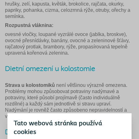
hrušky, zelí, kapusta, květák, brokolice, rajčata, okurky,
papriky, pohanka, cizrna, celozrnná rýže, otruby, ořechy a
semínka.
Rozpustná vláknina:
ovesné vločky, loupané vyzrálé ovoce (jablka, broskve),
ovocné přesnídávky, banány, ovocné a zeleninové šťávy,
rajčatový protlak, brambory, rýže, propasírovaná tepelně
upravená kořenová zelenina.
Dietní omezení u kolostomie
Strava u kolostomiků
není většinou výrazně omezena.
Problémy mohou způsobovat potraviny nadýmavé a
potraviny, které působí projímavě (často individuálně
rozdílné) a každý sám jednotlivě si stravu upraví.
Nadýmání je rovněž často způsobeno nepravidelností a
výrazným omezováním stravy.
Tato webová stránka používá
Dietní omezení u ileostomie
cookies