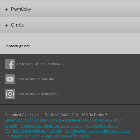
Pomůcky
O nás
Kontaktujte nás
Dejte nám Like na Facebooku
Sledujte nás na YouTube
Sledujte nás na Instagramu
Coloplast Czech s.r.o. - Radlická 740/113 D - 158 00 Praha 5
Zásady používání souborů cookie
-
Nastavení souborů cookie
-
Právní
aspekty
-
Coloplast products - návod k použití
-
Prohlášení o shodě
EU
-
Informační leták pro pacienty
-
Vnitřní oznamovací systém společnosti
Coloplast Czech s.r.o
-
Mapa stránek
-
Přístupnost