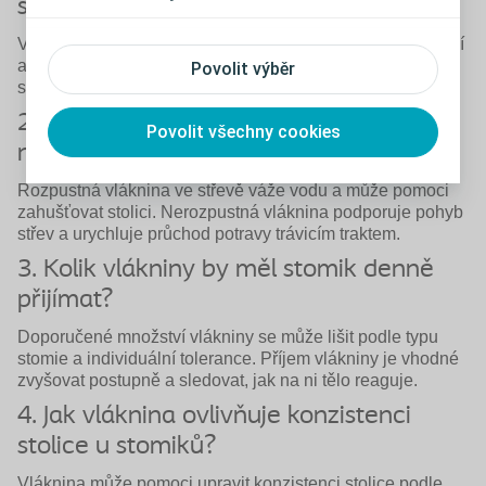
stravě stomika?
Vláknina je součást rostlinné stravy, která ovlivňuje trávení
a pohyb střev. U stomiků může pomoci upravit konzistenci
Povolit výběr
stolice a podpořit správné fungování trávicího systému.
2. Jaký je rozdíl mezi rozpustnou a
Povolit všechny cookies
nerozpustnou vlákninou?
Rozpustná vláknina ve střevě váže vodu a může pomoci
zahušťovat stolici. Nerozpustná vláknina podporuje pohyb
střev a urychluje průchod potravy trávicím traktem.
3. Kolik vlákniny by měl stomik denně
přijímat?
Doporučené množství vlákniny se může lišit podle typu
stomie a individuální tolerance. Příjem vlákniny je vhodné
zvyšovat postupně a sledovat, jak na ni tělo reaguje.
4. Jak vláknina ovlivňuje konzistenci
stolice u stomiků?
Vláknina může pomoci upravit konzistenci stolice podle