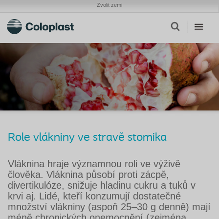
Zvolit zemi
Role vlákniny ve stravě stomika
Vláknina hraje významnou roli ve výživě
člověka. Vláknina působí proti zácpě,
divertikulóze, snižuje hladinu cukru a tuků v
krvi aj. Lidé, kteří konzumují dostatečné
množství vlákniny (aspoň 25–30 g denně) mají
méně chronických onemocnění (zejména