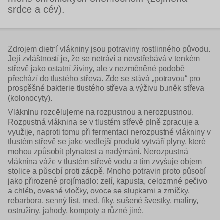
srdce a cév).
Zdrojem dietní vlákniny jsou potraviny rostlinného původu.
Její zvláštností je, že se netráví a nevstřebává v tenkém
střevě jako ostatní živiny, ale v nezměněné podobě
přechází do tlustého střeva. Zde se stává „potravou“ pro
prospěšné bakterie tlustého střeva a výživu buněk střeva
(kolonocyty).
Vlákninu rozdělujeme na rozpustnou a nerozpustnou.
Rozpustná vláknina se v tlustém střevě plně zpracuje a
využije, naproti tomu při fermentaci nerozpustné vlákniny v
tlustém střevě se jako vedlejší produkt vytváří plyny, které
mohou způsobit plynatost a nadýmání. Nerozpustná
vláknina váže v tlustém střevě vodu a tím zvyšuje objem
stolice a působí proti zácpě. Mnoho potravin proto působí
jako přirozené projímadlo: zelí, kapusta, celozrnné pečivo
a chléb, ovesné vločky, ovoce se slupkami a zrníčky,
rebarbora, senný list, med, fíky, sušené švestky, maliny,
ostružiny, jahody, kompoty a různé jiné.