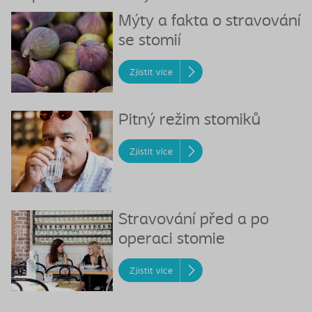
Mýty a fakta o stravování
se stomií
Zjistit více
Pitný režim stomiků
Zjistit více
Stravování před a po
operaci stomie
Zjistit více