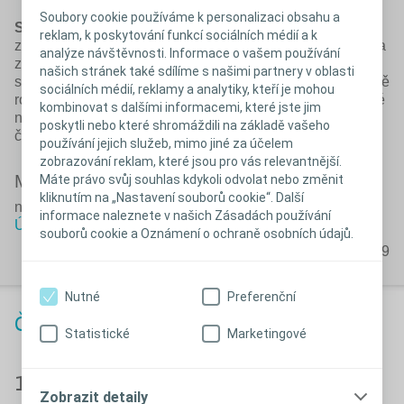
Soubory cookie používáme k personalizaci obsahu a
Strava u ileostomiků
- cílem je zabránit podráždění nově
reklam, k poskytování funkcí sociálních médií a k
založené stomie a předejít její obstrukci (ucpání). Zejména
analýze návštěvnosti. Informace o vašem používání
zpočátku je důležité konzumovat měkkou lehce
našich stránek také sdílíme s našimi partnery v oblasti
stravitelnou stravu a omezit velké kousky tuhé nebo špatně
sociálních médií, reklamy a analytiky, kteří je mohou
rozkousané stravy. Mezi rizikové se řadí i potraviny bohaté
kombinovat s dalšími informacemi, které jste jim
na nerozpustnou vlákninu (celozrnné pečivo, slupky z
poskytli nebo které shromáždili na základě vašeho
čerstvého ovoce a zeleniny, luštěniny).
používání jejich služeb, mimo jiné za účelem
zobrazování reklam, které jsou pro vás relevantnější.
Mgr. Petra Hýsková
Máte právo svůj souhlas kdykoli odvolat nebo změnit
kliknutím na „Nastavení souborů cookie“. Další
nutriční terapeutka
informace naleznete v našich Zásadách používání
Ústřední vojenská nemocnice Praha
souborů cookie a Oznámení o ochraně osobních údajů.
PM-39069
Nutné
Preferenční
Časté otázky
Statistické
Marketingové
1. Co je vláknina a proč je důležitá ve
Zobrazit detaily