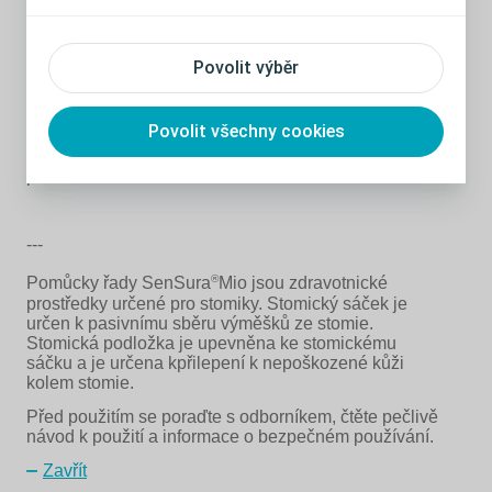
Vypadá spíš jako součást oblečení
Povolit výběr
Nový sáček SenSura Mio vypadá úplně jinak, než
stomické sáčky, které jste doposud viděli. Nový
Povolit všechny cookies
materiál je jemný a příjemně se nosí na kůži. Vypadá
spíše jako součást oblečení než jako zdravotnická
pomůcka.
---
®
Pomůcky řady SenSura
Mio jsou zdravotnické
prostředky určené pro stomiky. Stomický sáček je
určen k pasivnímu sběru výměšků ze stomie.
Stomická podložka je upevněna ke stomickému
sáčku a je určena kpřilepení k nepoškozené kůži
kolem stomie.
Před použitím se poraďte s odborníkem, čtěte pečlivě
návod k použití a informace o bezpečném používání.
Zavřít