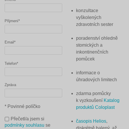
konzultace
vyškolených
Přijmení*
zdravotních sester
poradenství ohledně
Email*
stomických a
inkontinenčních
pomůcek
Telefon*
informace o
úhradových limitech
Zpráva
zdarma pomůcky
k vyzkoušení
Katalog
* Povinné políčko
produktů Coloplast
Přečetl/a jsem si
časopis Helios
,
podmínky souhlasu
se
diskrétně balený, až