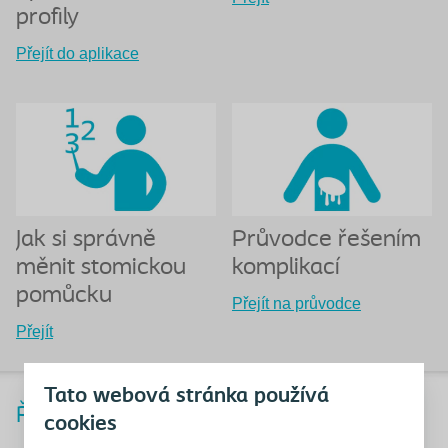
profily
Přejít do aplikace
Jak si správně
Průvodce řešením
měnit stomickou
komplikací
pomůcku
Přejít na průvodce
Přejít
Tato webová stránka používá
Řady stomických pomůcek
cookies