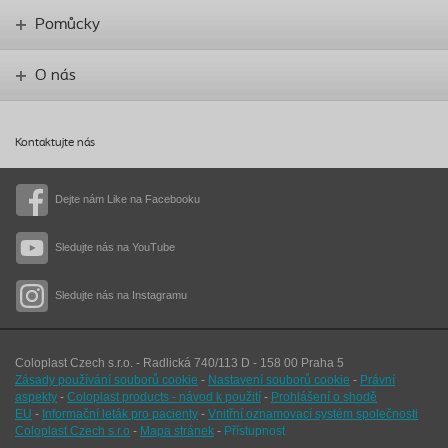
Pomůcky
O nás
Kontaktujte nás
Dejte nám Like na Facebooku
Sledujte nás na YouTube
Sledujte nás na Instagramu
Coloplast Czech s.r.o. - Radlická 740/113 D - 158 00 Praha 5
Zásady používání souborů cookie
-
Nastavení souborů cookie
-
Právní
aspekty
-
Coloplast products - návod k použití
-
Prohlášení o shodě
EU
-
Informační leták pro pacienty
-
Vnitřní oznamovací systém společnosti
Coloplast Czech s.r.o
-
Mapa stránek
-
Přístupnost