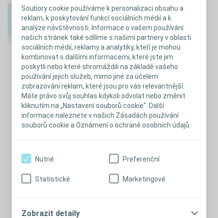
Soubory cookie používáme k personalizaci obsahu a
®
SenSura
Mio
reklam, k poskytování funkcí sociálních médií a k
nejnovější řada
analýze návštěvnosti. Informace o vašem používání
našich stránek také sdílíme s našimi partnery v oblasti
stomických pomůcek
sociálních médií, reklamy a analytiky, kteří je mohou
kombinovat s dalšími informacemi, které jste jim
poskytli nebo které shromáždili na základě vašeho
používání jejich služeb, mimo jiné za účelem
®
Zavřít
Pomůcky SenSura
Mio
zobrazování reklam, které jsou pro vás relevantnější.
Máte právo svůj souhlas kdykoli odvolat nebo změnit
Přejít na nabídku pomůcek SenSura Mio >
kliknutím na „Nastavení souborů cookie“. Další
informace naleznete v našich Zásadách používání
souborů cookie a Oznámení o ochraně osobních údajů.
Správně přilne díky elastickému
lepícímu materiálu
Nutné
Preferenční
Lidé mají individuální anatomii těla, která se mění jak
v průběhu dne, tak při pohybu. Proto je klíčové najít
lepící materiál, který respektuje křivky vašeho
Statistické
Marketingové
těla. Nový sáček SenSura Mio přilne k individuálním
křivkám těla – zvládně dokonce i přilnutí ke stomii v
komplikovaném okolí - např. kýla, zjizvení a kožní
záhyby.
Zobrazit detaily