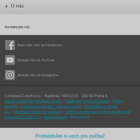
O nás
Kontaktujte nás
Dejte nám Like na Facebooku
Sledujte nás na YouTube
Sledujte nás na Instagramu
Coloplast Czech s.r.o. - Radlická 740/113 D - 158 00 Praha 5
Zásady používání souborů cookie
-
Nastavení souborů cookie
-
Právní
aspekty
-
Coloplast products - návod k použití
-
Prohlášení o shodě
EU
-
Informační leták pro pacienty
-
Vnitřní oznamovací systém společnosti
Coloplast Czech s.r.o
-
Mapa stránek
-
Přístupnost
Prohlédněte si verzi pro počítač