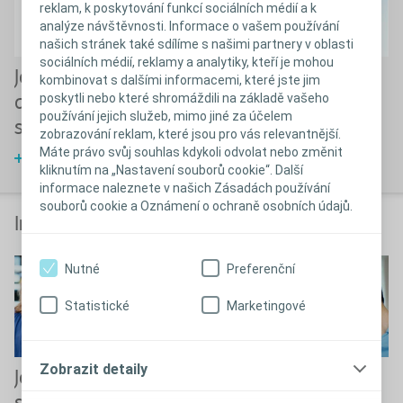
reklam, k poskytování funkcí sociálních médií a k
analýze návštěvnosti. Informace o vašem používání
našich stránek také sdílíme s našimi partnery v oblasti
sociálních médií, reklamy a analytiky, kteří je mohou
Jak funguje trávicí
Jaké jsou druhy
kombinovat s dalšími informacemi, které jste jim
poskytli nebo které shromáždili na základě vašeho
a vylučovací
stomií?
používání jejich služeb, mimo jiné za účelem
soustava?
Zjistit více
zobrazování reklam, které jsou pro vás relevantnější.
Máte právo svůj souhlas kdykoli odvolat nebo změnit
Zjistit více
kliknutím na „Nastavení souborů cookie“. Další
informace naleznete v našich Zásadách používání
souborů cookie a Oznámení o ochraně osobních údajů.
Informace o životním stylu
Nutné
Preferenční
Statistické
Marketingové
Zobrazit detaily
Jaký bude život se
Intimní život a