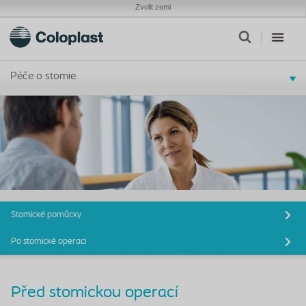
Zvolit zemi
Péče o stomie
Stomické pomůcky
Po stomické operaci
Před stomickou operací