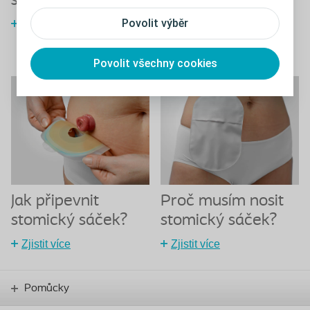
stomií?
těhotenství se
stomií
Povolit výběr
Zjistit více
Zjistit více
Povolit všechny cookies
Jak připevnit
Proč musím nosit
stomický sáček?
stomický sáček?
Zjistit více
Zjistit více
Pomůcky