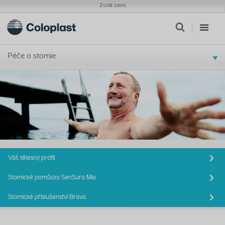
Zvolit zemi
Péče o stomie
Váš tělesný profil
Stomické pomůcky SenSura Mio
Stomické příslušenství Brava