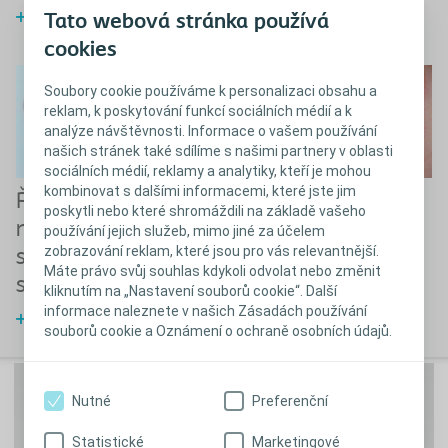
Zjistit více
Zjistit více
Tato webová stránka používá
cookies
Soubory cookie používáme k personalizaci obsahu a
reklam, k poskytování funkcí sociálních médií a k
analýze návštěvnosti. Informace o vašem používání
našich stránek také sdílíme s našimi partnery v oblasti
sociálních médií, reklamy a analytiky, kteří je mohou
kombinovat s dalšími informacemi, které jste jim
Řešení potíží s
Podrážděná kůže
poskytli nebo které shromáždili na základě vašeho
nadouváním a se
kolem stomie
používání jejich služeb, mimo jiné za účelem
zobrazování reklam, které jsou pro vás relevantnější.
slepováním stěn
Zjistit více
Máte právo svůj souhlas kdykoli odvolat nebo změnit
sáčku
kliknutím na „Nastavení souborů cookie“. Další
informace naleznete v našich Zásadách používání
Zjistit více
souborů cookie a Oznámení o ochraně osobních údajů.
Nutné
Preferenční
Statistické
Marketingové