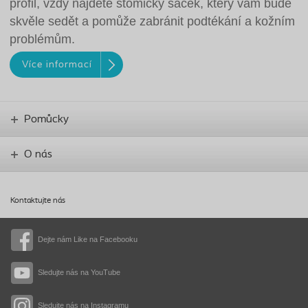
profil, vždy najdete stomický sáček, který vám bude
skvěle sedět a pomůže zabránit podtékání a kožním
problémům.
Více informací
Pomůcky
O nás
Kontaktujte nás
Dejte nám Like na Facebooku
Sledujte nás na YouTube
Sledujte nás na Instagramu