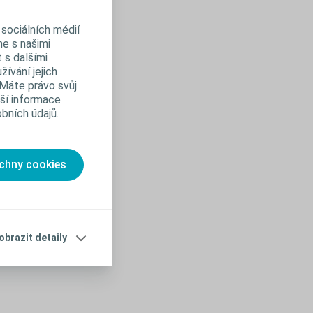
sociálních médií
tá a
me s našimi
 s dalšími
ěru
ívání jejich
e
 Máte právo svůj
lší informace
ny
bních údajů.
u
áte
echny cookies
ň 30
obrazit detaily