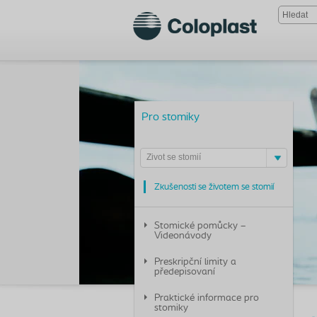
Pro stomiky
Život se stomií
Zkušenosti se životem se stomií
Stomické pomůcky –
Videonávody
Preskripční limity a
předepisovaní
Praktické informace pro
stomiky