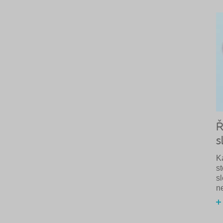
Ř
s
K
s
s
n