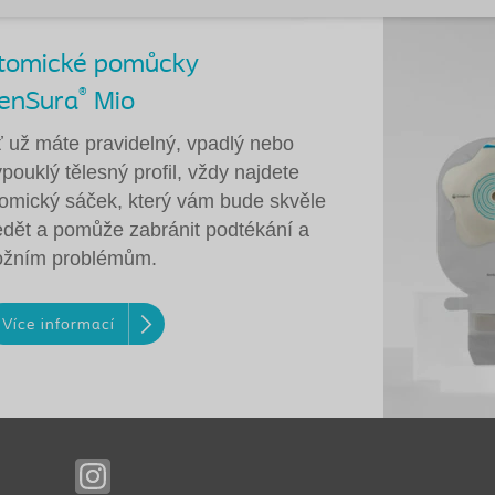
tomické pomůcky
®
enSura
Mio
ť už máte pravidelný, vpadlý nebo
pouklý tělesný profil, vždy najdete
tomický sáček, který vám bude skvěle
edět a pomůže zabránit podtékání a
ožním problémům.
Více informací