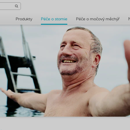
Produkty
Péče o stomie
Péče o močový měchýř