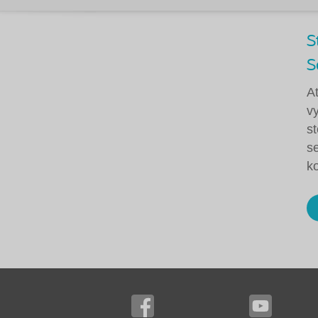
S
S
A
vy
s
s
k