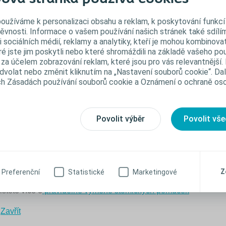
est bodů pro zdravou kůži v okolí stomie:
oužíváme k personalizaci obsahu a reklam, k poskytování funkcí 
Před nalepením
stomické pomůcky
se ujistěte, že je kůže čis
těvnosti. Informace o vašem používání našich stránek také sdílí
zcela suchá.
i sociálních médií, reklamy a analytiky, kteří je mohou kombinovat
Vystřihněte otvor v podložce tak, aby přesně odpovídal prům
é jste jim poskytli nebo které shromáždili na základě vašeho použ
stomiePo operaci je normální, že se tvar vašeho těla mění. J
 za účelem zobrazování reklam, které jsou pro vás relevantnější.
důležité, abyste si pravidelně měřili velikost stomie a
odvolat nebo změnit kliknutím na „Nastavení souborů cookie“. Da
nespoléhali se na rozměr, který jste naměřili před několika d
ch Zásadách používání souborů cookie a Oznámení o ochraně oso
nebo týdny. K měření velikosti stomie použijte šablonu, ktero
najdete v každém balení stomických sáčků.
Pravidelně kontrolujte velikost své stomie (zejména pokud m
kýlu).
Povolit výběr
Povolit vš
Jakmile je pomůcka nalepena, mírně přitlačte prstem a aspo
sekund lepicí materiál uhlazujte.
Jakmile pocítíte svědění nebo nepohodlí, vyměňte pomůcku.
Používejte vhodný typ stomické pomůcky a stomického
příslušenství pro svůj tělesný profil.
Z
Preferenční
Statistické
Marketingové
estujte svůj tělesný profil
>
istěte více o
pravidelné výměně stomických pomůcek
>
Zavřít