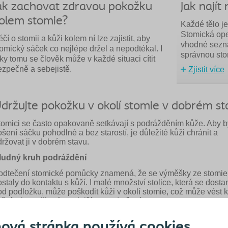
ak zachovat zdravou pokožku
Jak nají
olem stomie?
Každé tělo je
Stomická ope
čí o stomii a kůži kolem ní lze zajistit, aby
vhodné seznám
tomický sáček co nejlépe držel a nepodtékal. I
správnou st
ky tomu se člověk může v každé situaci cítit
ezpečně a sebejistě.
Zjistit více
držujte pokožku v okolí stomie v dobrém st
tomici se často opakovaně setkávají s podrážděním kůže. Aby b
šení sáčku pohodlné a bez starostí, je důležité kůži chránit a
ržovat ji v dobrém stavu.
ludný kruh podráždění
odtečení stomické pomůcky znamená, že se výměšky ze stomie
staly do kontaktu s kůží. I malé množství stolice, která se dosta
od podložku, může poškodit kůži v okolí stomie, což může vést 
ožním komplikacím a dalšímu podtečení.
ím dochází k začarovanému kruhu – netěsnost je stále větší a k
ová stránka používá cookies
tále podrážděnější – a tomu je nutné zamezit.