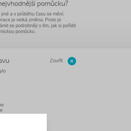
t nejvhodnější pomůcku?
 jiné a v průběhu času se mění.
race je velká změna. Proto je
it se podrobněji s tím, jak si pořídit
omickou pomůcku.
avu
Zavřít
ylo
ne
ke
ůže