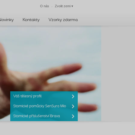
O nás
Zvolit zemi
▾
Zavřít
Novinky
​Kontakty
Vzorky zdarma
Váš tělesný profil
Stomické pomůcky SenSura Mio
Stomické příslušenství Brava