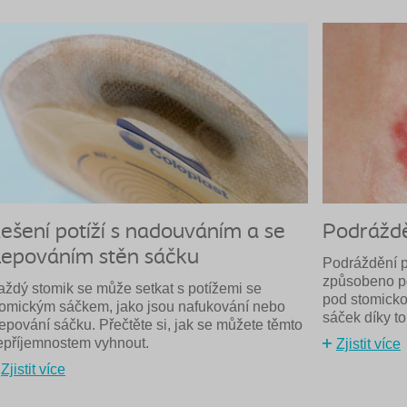
ešení potíží s nadouváním a se
Podráždě
lepováním stěn sáčku
Podráždění p
způsobeno p
aždý stomik se může setkat s potížemi se
pod stomicko
tomickým sáčkem, jako jsou nafukování nebo
sáček díky t
lepování sáčku. Přečtěte si, jak se můžete těmto
epříjemnostem vyhnout.
Zjistit více
Zjistit více