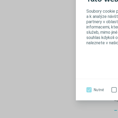
Š
Soubory cookie p
a k analýze návš
partnery v oblast
informacemi, kter
služeb, mimo jiné
souhlas kdykoli 
naleznete v naši
Nutné
Ot
Zj