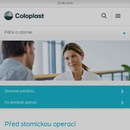
Zvolit zemi
Péče o stomie
Stomické pomůcky
Po stomické operaci
Před stomickou operací