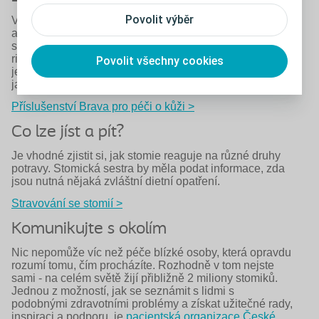
Povolit výběr
Velmi důležité je udržovat kůži okolo stomie zdravou,
aby podložka řádně přilnula ke kůži. Když se sáček
správně připevní, nehrozí zápach ze stomie a sníží se i
riziko podráždění kůže. Před propuštěním z nemocnice
Povolit všechny cookies
je stomik edukován, jak si vybrat stomickou pomůcku,
jak s ní zacházet a jak pečovat o pokožku.
Příslušenství Brava pro péči o kůži >
Co lze jíst a pít?
Je vhodné zjistit si, jak stomie reaguje na různé druhy
potravy. Stomická sestra by měla podat informace, zda
jsou nutná nějaká zvláštní dietní opatření.
Stravování se stomií >
Komunikujte s okolím
Nic nepomůže víc než péče blízké osoby, která opravdu
rozumí tomu, čím procházíte. Rozhodně v tom nejste
sami - na celém světě žijí přibližně 2 miliony stomiků.
Jednou z možností, jak se seznámit s lidmi s
podobnými zdravotními problémy a získat užitečné rady,
inspiraci a podporu, je
pacientská organizace České