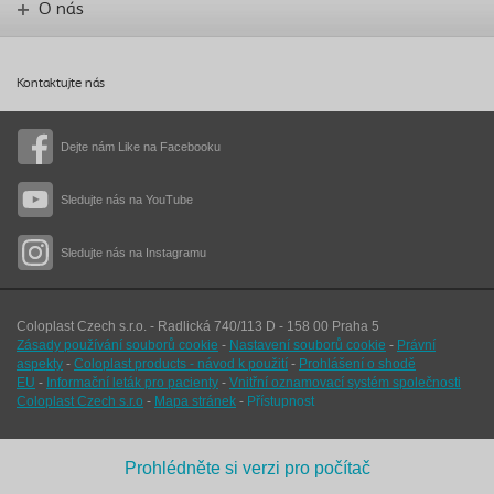
O nás
Kontaktujte nás
Dejte nám Like na Facebooku
Sledujte nás na YouTube
Sledujte nás na Instagramu
Coloplast Czech s.r.o. - Radlická 740/113 D - 158 00 Praha 5
Zásady používání souborů cookie
-
Nastavení souborů cookie
-
Právní
aspekty
-
Coloplast products - návod k použití
-
Prohlášení o shodě
EU
-
Informační leták pro pacienty
-
Vnitřní oznamovací systém společnosti
Coloplast Czech s.r.o
-
Mapa stránek
-
Přístupnost
Prohlédněte si verzi pro počítač