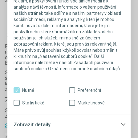
stomií?
těhotenství se
reklam, k poskytování funkcí sociálních médií a k
analýze návštěvnosti. Informace o vašem používání
stomií
našich stránek také sdílíme s našimi partnery v oblasti
Zjistit více
sociálních médií, reklamy a analytiky, kteří je mohou
kombinovat s dalšími informacemi, které jste jim
poskytli nebo které shromáždili na základě vašeho
Zavřít
používání jejich služeb, mimo jiné za účelem
zobrazování reklam, které jsou pro vás relevantnější.
Po operaci stomie bude potřeba čas na zotavení. Délka
Máte právo svůj souhlas kdykoli odvolat nebo změnit
rekonvalescence se případ od případu liší. V tomto
kliknutím na „Nastavení souborů cookie“. Další
období můžete zhubnout nebo také přibírat na váze.
informace naleznete v našich Zásadách používání
Bude se také měnit velikost vaší stomie.
souborů cookie a Oznámení o ochraně osobních údajů.
Stomie není překážkou pro práci, společenský život,
sportování, cestování ani jiné koníčky. Při určování
kvality dalšího života je rozhodující váš celkový
zdravotní stav – fyzický i psychický.
Nutné
Preferenční
Začínáme se stomickým sáčkem
Statistické
Marketingové
Stomik není schopen ovládat vyprazdňování. To
znamená, že
musí vždy nosit stomický sáček
.
Zobrazit detaily
Stomické sáčky SenSura Mio >
Zdravá kůže