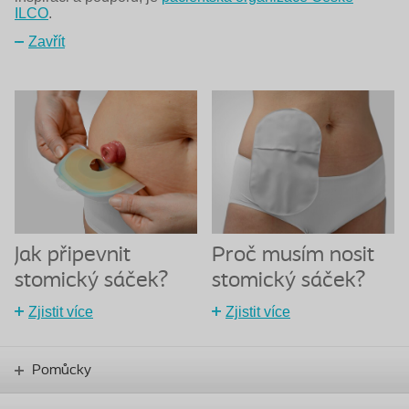
ILCO
.
Zavřít
Jak připevnit
Proč musím nosit
stomický sáček?
stomický sáček?
Zjistit více
Zjistit více
Pomůcky