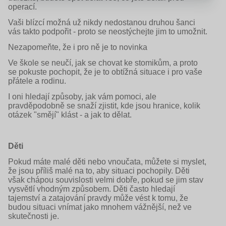
operací.
Vaši blízcí možná už nikdy nedostanou druhou šanci
vás takto podpořit - proto se neostýchejte jim to umožnit.
Nezapomeňte, že i pro ně je to novinka
Ve škole se neučí, jak se chovat ke stomikům, a proto
se pokuste pochopit, že je to obtížná situace i pro vaše
přátele a rodinu.
I oni hledají způsoby, jak vám pomoci, ale
pravděpodobně se snaží zjistit, kde jsou hranice, kolik
otázek "smějí" klást - a jak to dělat.
Děti
Pokud máte malé děti nebo vnoučata, můžete si myslet,
že jsou příliš malé na to, aby situaci pochopily. Děti
však chápou souvislosti velmi dobře, pokud se jim stav
vysvětlí vhodným způsobem. Děti často hledají
tajemství a zatajování pravdy může vést k tomu, že
budou situaci vnímat jako mnohem vážnější, než ve
skutečnosti je.