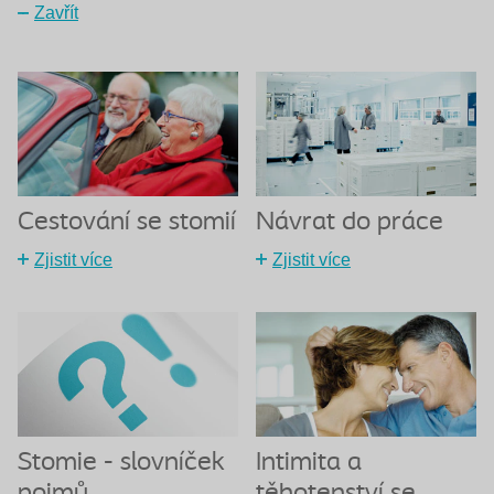
Zavřít
Návrat do práce
Cestování se stomií
Zjistit více
Zjistit více
Stomie - slovníček
Intimita a
pojmů
těhotenství se