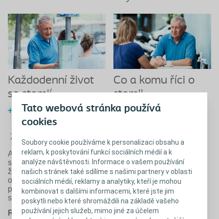
Každodenní život
Co a komu říci o
se stomií
stomii
Tato webová stránka používá
Zjistit více
cookies
Zavřít
Soubory cookie používáme k personalizaci obsahu a
reklam, k poskytování funkcí sociálních médií a k
Ať už budete postupovat jakkoli, je důležité, abyste byli
analýze návštěvnosti. Informace o vašem používání
se svým rozhodnutím spokojeni. Možná budete chtít říci,
že jste podstoupili závažnou operaci kvůli vážnému
našich stránek také sdílíme s našimi partnery v oblasti
onemocnění a nyní nosíte
stomický sáček
. Tím často
sociálních médií, reklamy a analytiky, kteří je mohou
předejdete dalším problémům a lidé si uvědomí, že jste
kombinovat s dalšími informacemi, které jste jim
se ke svému stavu postavili čelem.
poskytli nebo které shromáždili na základě vašeho
používání jejich služeb, mimo jiné za účelem
Rodina a přátelé