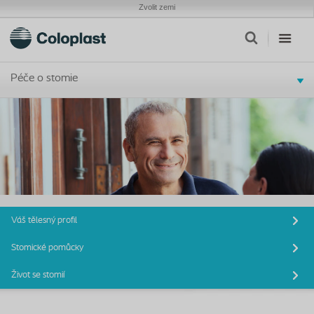
Zvolit zemi
Péče o stomie
Váš tělesný profil
Stomické pomůcky
Život se stomií