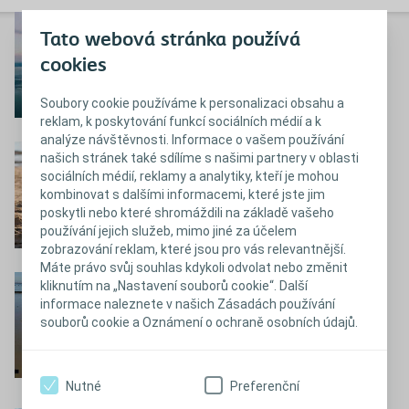
Tipy pro cestování
Tato webová stránka používá
letadlem se stomií
cookies
Zjistit více
Soubory cookie používáme k personalizaci obsahu a
reklam, k poskytování funkcí sociálních médií a k
analýze návštěvnosti. Informace o vašem používání
Plánování a balení na
našich stránek také sdílíme s našimi partnery v oblasti
sociálních médií, reklamy a analytiky, kteří je mohou
cesty se stomií
kombinovat s dalšími informacemi, které jste jim
poskytli nebo které shromáždili na základě vašeho
Zjistit více
používání jejich služeb, mimo jiné za účelem
zobrazování reklam, které jsou pro vás relevantnější.
Máte právo svůj souhlas kdykoli odvolat nebo změnit
Plavání a saunování se
kliknutím na „Nastavení souborů cookie“. Další
informace naleznete v našich Zásadách používání
stomií
souborů cookie a Oznámení o ochraně osobních údajů.
Zjistit více
Nutné
Preferenční