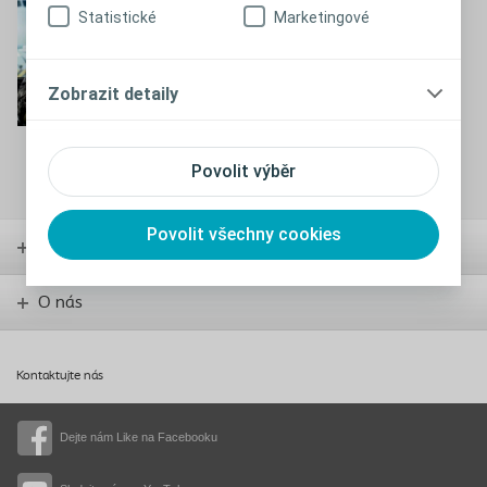
Cestovní průkaz stomika
Statistické
Marketingové
Stáhnout
Zobrazit detaily
Povolit výběr
Povolit všechny cookies
Pomůcky
O nás
Kontaktujte nás
Dejte nám Like na Facebooku