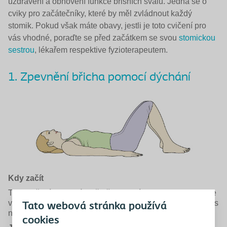
uzdravení a obnovení funkce břišních svalů.
Jedná se o
cviky pro začátečníky, které by měl zvládnout každý
stomik.
Pokud však máte obavy, jestli je toto cvičení pro
vás vhodné, poraďte se před začátkem se svou
stomickou
sestrou
, lékařem respektive fyzioterapeutem.
1. Zpevnění břicha pomocí dýchání
Kdy začít
Toto cvičení lze zahájit již několik dní po operaci. Pokud je
vše v pořádku a vaše zotavení probíhá normálně, můžete s
Tato webová stránka používá
ním začít dokonce ještě během pobytu v nemocnici.
cookies