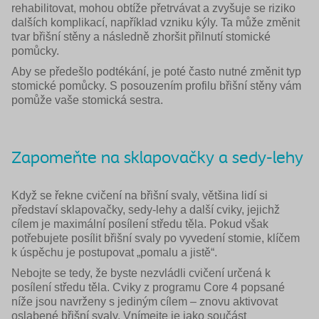
rehabilitovat, mohou obtíže přetrvávat a zvyšuje se riziko
dalších komplikací, například vzniku kýly. Ta může změnit
tvar břišní stěny a následně zhoršit přilnutí stomické
pomůcky.
Aby se předešlo podtékání, je poté často nutné změnit typ
stomické pomůcky. S posouzením profilu břišní stěny vám
pomůže vaše stomická sestra.
Zapomeňte na sklapovačky a sedy-lehy
Když se řekne cvičení na břišní svaly, většina lidí si
představí sklapovačky, sedy-lehy a další cviky, jejichž
cílem je maximální posílení středu těla. Pokud však
potřebujete posílit břišní svaly po vyvedení stomie, klíčem
k úspěchu je postupovat „pomalu a jistě“.
Nebojte se tedy, že byste nezvládli cvičení určená k
posílení středu těla. Cviky z programu Core 4 popsané
níže jsou navrženy s jediným cílem – znovu aktivovat
oslabené břišní svaly. Vnímejte je jako součást