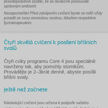
pravděpodobně zjistíte, že se skutečně posouváte
správným směrem!
Nezapomeňte!
Před zahájením cvičení byste se měli vždy
poradit se svou stomickou sestrou, lékařem respektive
fyzioterapeutem.
Čtyři skvělá cvičení k posílení břišních
svalů
Čtyři cviky programu Core 4 jsou speciálně
navrženy tak, aby pomohly stomikům.
Provádějte je 2–3krát denně, abyste posílili
břišní svaly.
Ještě než začnete
Následující cvičení jsou určena k podpoře vašeho