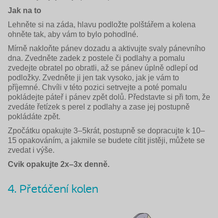
Jak na to
Lehněte si na záda, hlavu podložte polštářem a kolena
ohněte tak, aby vám to bylo pohodlné.
Mírně nakloňte pánev dozadu a aktivujte svaly pánevního
dna. Zvedněte zadek z postele či podlahy a pomalu
zvedejte obratel po obratli, až se pánev úplně odlepí od
podložky. Zvedněte ji jen tak vysoko, jak je vám to
příjemné. Chvíli v této pozici setrvejte a poté pomalu
pokládejte páteř i pánev zpět dolů. Představte si při tom, že
zvedáte řetízek s perel z podlahy a zase jej postupně
pokládáte zpět.
Zpočátku opakujte 3–5krát, postupně se dopracujte k 10–
15 opakováním, a jakmile se budete cítit jistěji, můžete se
zvedat i výše.
Cvik opakujte 2x–3x denně.
4. Přetáčení kolen