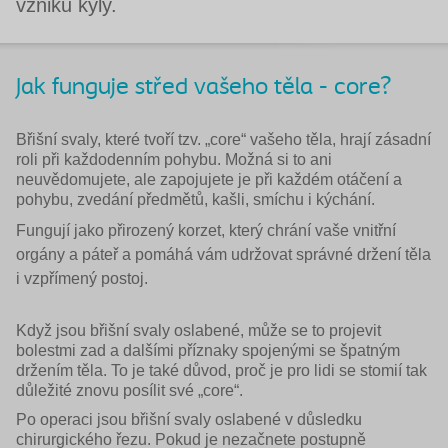
vzniku kýly.
Jak funguje střed vašeho těla - core?
Břišní svaly, které tvoří tzv. „core“ vašeho těla, hrají zásadní
roli při každodenním pohybu. Možná si to ani
neuvědomujete, ale zapojujete je při každém otáčení a
pohybu, zvedání předmětů, kašli, smíchu i kýchání.
Fungují jako přirozený korzet, který chrání vaše vnitřní
orgány a páteř a pomáhá vám udržovat správné držení těla
i vzpřímený postoj.
Když jsou břišní svaly oslabené, může se to projevit
bolestmi zad a dalšími příznaky spojenými se špatným
držením těla. To je také důvod, proč je pro lidi se stomií tak
důležité znovu posílit své „core“.
Po operaci jsou břišní svaly oslabené v důsledku
chirurgického řezu. Pokud je nezačnete postupně