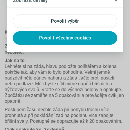
Zobrazit detaily
Povolit výběr
Kdy začít
Povolit všechny cookies
Toto cvičení lze provádět již několik dní po operaci.
Začněte velmi opatrně a cvičte jen tak, aby vás to
nebolelo.
Jak na to
Lehněte si na záda, hlavu podložte polštářem a kolena
pokrčte tak, aby vám to bylo pohodlné. Velmi jemně
nadzdvihněte pánev nahoru a záda tlačte proti posteli
nebo podlaze. Měli byste cítit mírné napětí břišních a
hýžďových svalů. Vraťte se do výchozí polohy a opakujte.
Zpočátku se zaměřte na 5 opakování a provádějte cvik jen
opatrně.
Postupem času nechte záda při pohybu trochu více
prohnutá a při pokládání zad na podlahu více zapojte
břišní svaly. Postupně se dopracujte až k 20 opakováním.
Cvik opakujte 2x–3x denně.