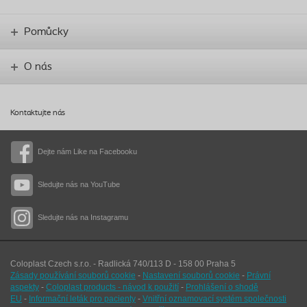
Pomůcky
O nás
Kontaktujte nás
Dejte nám Like na Facebooku
Sledujte nás na YouTube
Sledujte nás na Instagramu
Coloplast Czech s.r.o. - Radlická 740/113 D - 158 00 Praha 5
Zásady používání souborů cookie
-
Nastavení souborů cookie
-
Právní
aspekty
-
Coloplast products - návod k použití
-
Prohlášení o shodě
EU
-
Informační leták pro pacienty
-
Vnitřní oznamovací systém společnosti