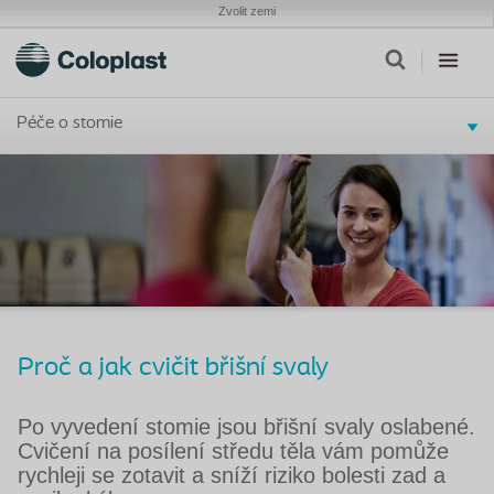
Zvolit zemi
Péče o stomie
Proč a jak cvičit břišní svaly
Po vyvedení stomie jsou břišní svaly oslabené.
Cvičení na posílení středu těla vám pomůže
rychleji se zotavit a sníží riziko bolesti zad a