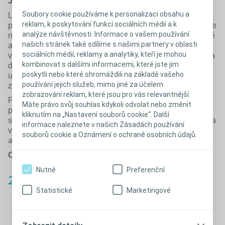
Jak na to
Soubory cookie používáme k personalizaci obsahu a
Lehněte si na záda, hlavu si podepřete polštářem a
reklam, k poskytování funkcí sociálních médií a k
pokrčte kolena tak, aby vám to bylo pohodlné. Zhluboka se
analýze návštěvnosti. Informace o vašem používání
nadechněte a pomalu vydechněte ústy. Při výdechu jemně
našich stránek také sdílíme s našimi partnery v oblasti
aktivujte hluboké svaly v dolní části břicha. Měli byste cítit
sociálních médií, reklamy a analytiky, kteří je mohou
velmi jemný tlak. Nesnažte se zvedat pánev ani tlačit záda
kombinovat s dalšími informacemi, které jste jim
do postele. Vydržte to po dobu 3–5 sekund a poté se
poskytli nebo které shromáždili na základě vašeho
uvolněte. Volně dýchejte, odpočiňte si a následně cvik
používání jejich služeb, mimo jiné za účelem
zopakujte 3–5krát.
zobrazování reklam, které jsou pro vás relevantnější.
Postupem času můžete cvičení provádět na podlaze bez
Máte právo svůj souhlas kdykoli odvolat nebo změnit
polštáře a snažit se o výraznější tlak. Vydržte jej 10–15
kliknutím na „Nastavení souborů cookie“. Další
sekund a během této doby 2–3krát zhluboka nadechněte a
informace naleznete v našich Zásadách používání
vydechněte. Opakujte až 5krát. Položte si ruce na břicho,
souborů cookie a Oznámení o ochraně osobních údajů.
abyste mohli lépe kontrolovat a vnímat aktivaci svalů.
Cvik opakujte 2x–3x denně.
Nutné
Preferenční
2. Naklánění pánve
Statistické
Marketingové