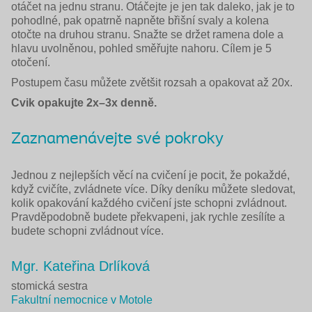
otáčet na jednu stranu. Otáčejte je jen tak daleko, jak je to
pohodlné, pak opatrně napněte břišní svaly a kolena
otočte na druhou stranu. Snažte se držet ramena dole a
hlavu uvolněnou, pohled směřujte nahoru. Cílem je 5
otočení.
Postupem času můžete zvětšit rozsah a opakovat až 20x.
Cvik opakujte 2x–3x denně.
Zaznamenávejte své pokroky
Jednou z nejlepších věcí na cvičení je pocit, že pokaždé,
když cvičíte, zvládnete více. Díky deníku můžete sledovat,
kolik opakování každého cvičení jste schopni zvládnout.
Pravděpodobně budete překvapeni, jak rychle zesílíte a
budete schopni zvládnout více.
Mgr. Kateřina Drlíková
stomická sestra
Fakultní nemocnice v Motole